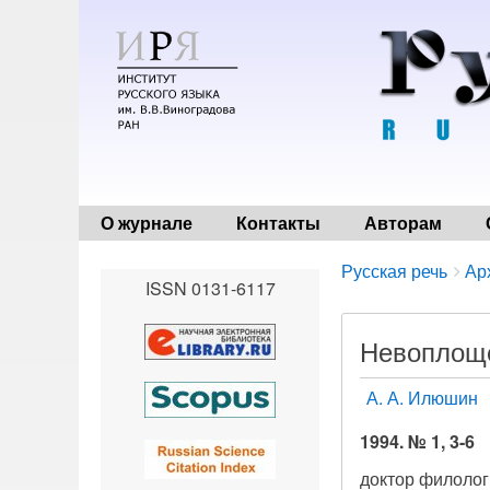
О журнале
Контакты
Авторам
Breadcrumbs
You
Русская речь
Ар
ISSN 0131-6117
are
here:
Невоплощ
А. А. Илюшин
1994. № 1, 3-6
доктор филолог