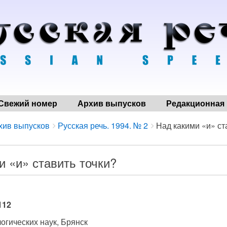
Свежий номер
Архив выпусков
Редакционная 
хив выпусков
Русская речь. 1994. № 2
Над какими «и» ст
и «и» ставить точки?
112
огических наук, Брянск