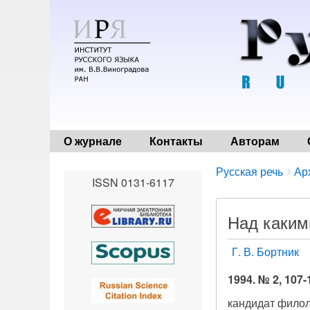
О журнале
Контакты
Авторам
Breadcrumbs
You
Русская речь
Ар
ISSN 0131-6117
are
here:
Над каким
Г. В. Бортник
1994. № 2, 107-
кандидат филол