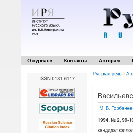
О журнале
Контакты
Авторам
Breadcrumbs
You
Русская речь
Ар
ISSN 0131-6117
are
here:
Васильевс
М. В. Горбанев
1994. № 2, 99-1
кандидат филол