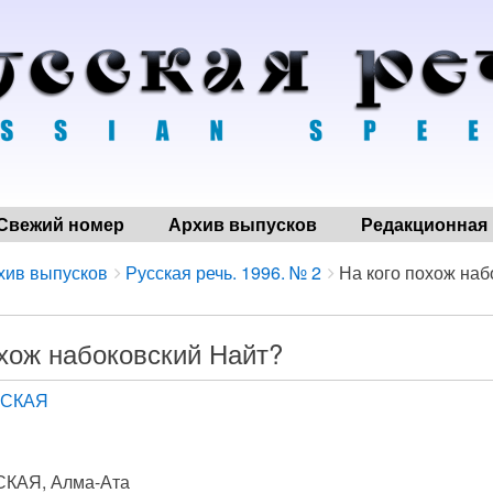
Свежий номер
Архив выпусков
Редакционная 
хив выпусков
Русская речь. 1996. № 2
На кого похож наб
охож набоковский Найт?
ВСКАЯ
КАЯ, Алма-Ата