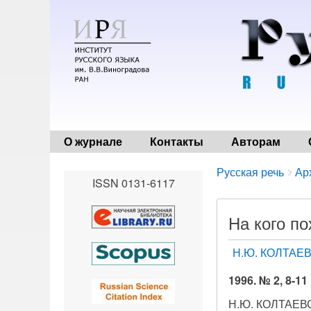
О журнале
Контакты
Авторам
Breadcrumbs
You
Русская речь
Ар
ISSN 0131-6117
are
here:
На кого п
Н.Ю. КОЛТАЕ
1996. № 2, 8-11
Н.Ю. КОЛТАЕВС