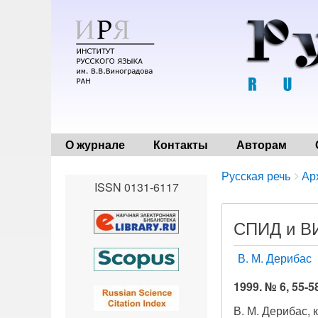
О журнале
Контакты
Авторам
Breadcrumbs
You
Русская речь
Ар
ISSN 0131-6117
are
here:
СПИД и В
В. М. Дерибас
1999. № 6, 55-5
В. М. Дерибас,