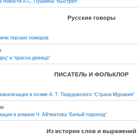
 повести А.С. Пушкина “Выстрел”
Русские говоры
ечи терских поморов
о
ец” и “красна девица”
ПИСАТЕЛЬ И ФОЛЬКЛОР
авализации в поэме А. Т. Твардовского “Страна Муравия”
ва
ации в романе Ч. Айтматова “Белый пароход”
Из истории слов и выражений