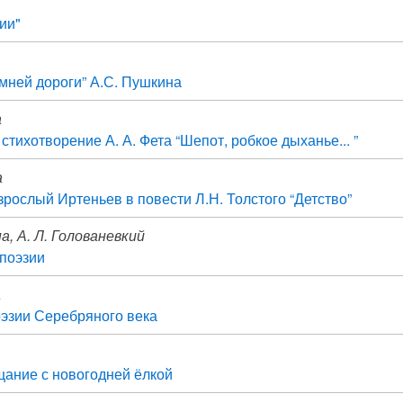
ии"
мней дороги” А.С. Пушкина
а
стихотворение А. А. Фета “Шепот, робкое дыханье... ”
а
зрослый Иртеньев в повести Л.Н. Толстого “Детство”
а, А. Л. Голованевкий
 поэзии
а
оэзии Серебряного века
щание с новогодней ёлкой