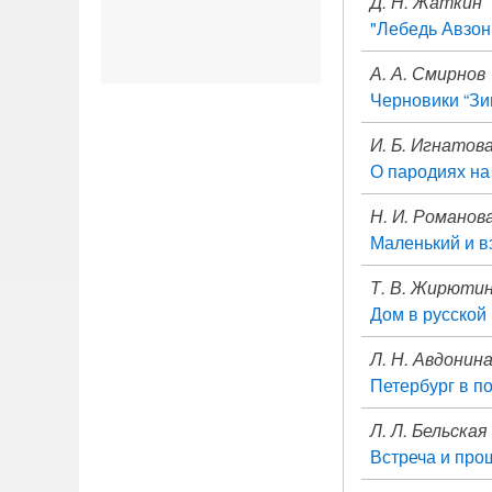
Д. Н. Жаткин
"Лебедь Авзон
А. А. Смирнов
Черновики “Зи
И. Б. Игнатов
О пародиях на 
Н. И. Романов
Маленький и в
Т. В. Жирютин
Дом в русской
Л. Н. Авдонин
Петербург в п
Л. Л. Бельская
Встреча и про