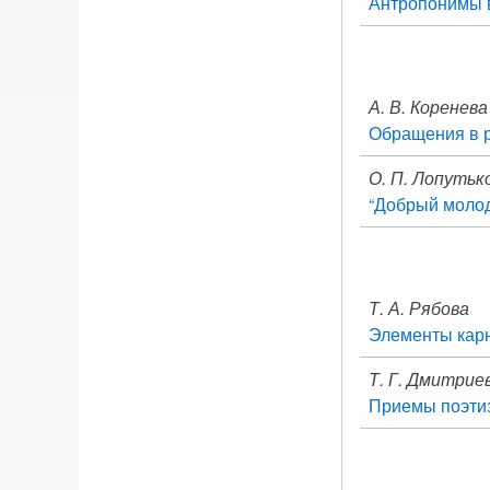
Антропонимы в
А. В. Коренева
Обращения в р
О. П. Лопутьк
“Добрый молод
Т. А. Рябова
Элементы карн
Т. Г. Дмитрие
Приемы поэтиз