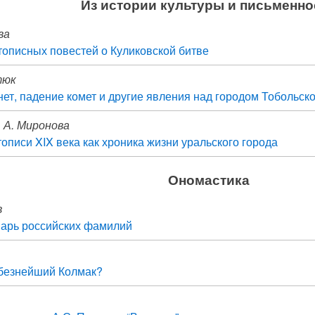
Из истории культуры и письменно
ва
тописных повестей о Куликовской битве
тюк
ет, падение комет и другие явления над городом Тобольск
А. А. Миронова
описи XIX века как хроника жизни уральского города
Ономастика
в
варь российских фамилий
юбезнейший Колмак?