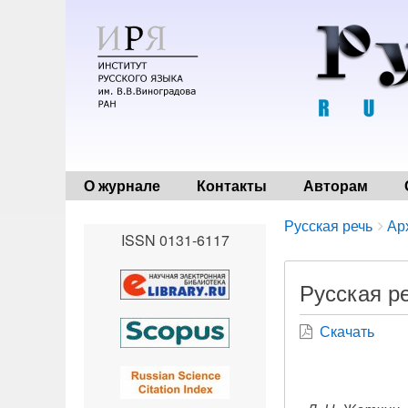
О журнале
Контакты
Авторам
Breadcrumbs
You
Русская речь
Ар
ISSN 0131-6117
are
here:
Русская ре
Скачать