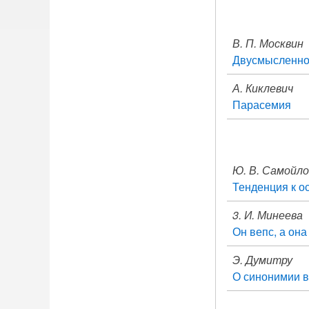
В. П. Москвин
Двусмысленнос
А. Киклевич
Парасемия
Ю. В. Самойло
Тенденция к о
3. И. Минеева
Он вепс, а она 
Э. Думитру
О синонимии в