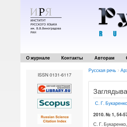
О журнале
Контакты
Авторам
Breadcrumbs
You
Русская речь
Ар
ISSN 0131-6117
are
here:
Заглядыва
С. Г. Букаренк
2010. № 1, 54-5
С. Г. Букаренко