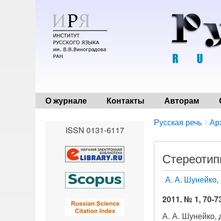
О журнале
Контакты
Авторам
Breadcrumbs
You
Русская речь
Ар
ISSN 0131-6117
are
here:
Стереотип
А. А. Шунейко
2011. № 1, 70-7
А. А. Шунейко,