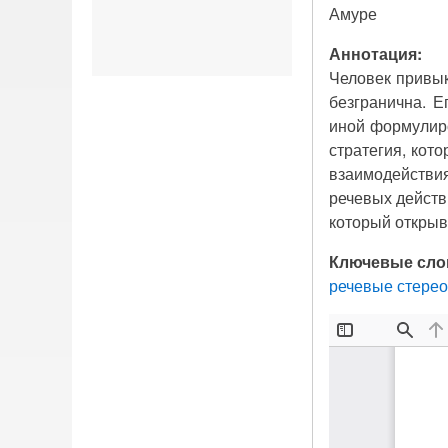
Амуре
Аннотация:
Человек привык
безгранична. Е
иной формулиро
стратегия, кото
взаимодействия
речевых действ
который открыв
Ключевые сло
речевые стере