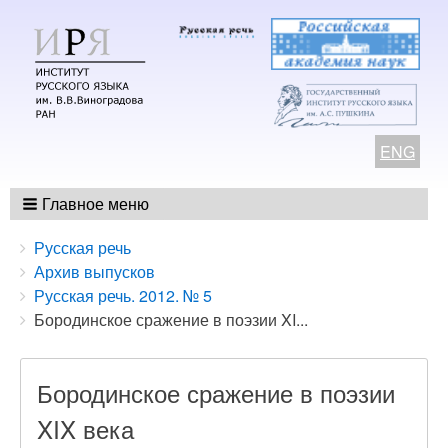
ENG
Главное меню
Breadcrumbs
You
Русская речь
are
Архив выпусков
here:
Русская речь. 2012. № 5
Бородинское сражение в поэзии XI...
Бородинское сражение в поэзии
XIX века