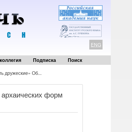
ENG
коллегия
Подписка
Поиск
ь дружеские» Об...
 архаических форм