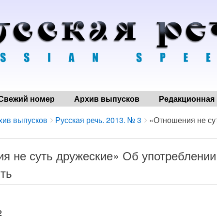
Свежий номер
Архив выпусков
Редакционная 
хив выпусков
Русская речь. 2013. № 3
«Отношения не сут
я не суть дружеские» Об употреблении
ыть
2