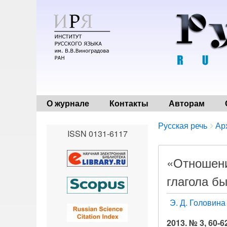
О журнале
Контакты
Авторам
Breadcrumbs
You
Русская речь
Ар
ISSN 0131-6117
are
here:
«Отношени
глагола б
Э. Д. Головина
2013. № 3, 60-6