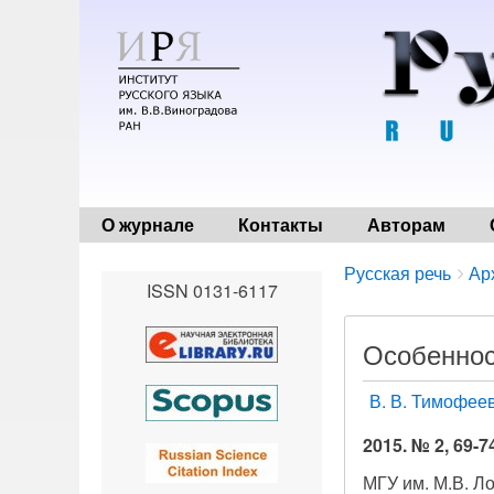
О журнале
Контакты
Авторам
Breadcrumbs
You
Русская речь
Ар
ISSN 0131-6117
are
here:
Особеннос
В. В. Тимофее
2015. № 2, 69-7
МГУ им. М.В. Л