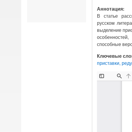
Аннотация:
В статье расс
русском литера
выделение прис
особенностей,
способные веро
Ключевые сло
приставки, ред