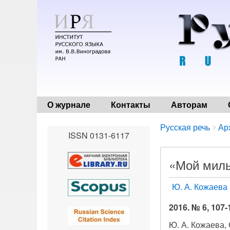
О журнале
Контакты
Авторам
Breadcrumbs
You
Русская речь
Ар
ISSN 0131-6117
are
here:
«Мой милы
Ю. А. Кожаева
2016. № 6, 107-
Ю. А. Кожаева,