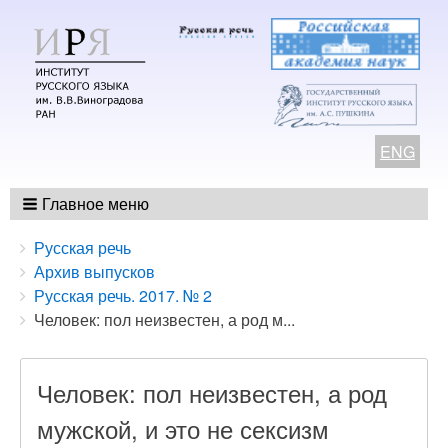
ENG
Главное меню
Breadcrumbs
You
Русская речь
are
Архив выпусков
here:
Русская речь. 2017. № 2
Человек: пол неизвестен, а род м...
Человек: пол неизвестен, а род
мужской, и это не сексизм