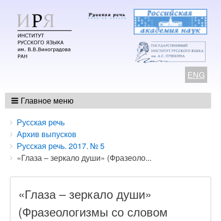
ENG
Главное меню
Breadcrumbs
You
Русская речь
are
Архив выпусков
here:
Русская речь. 2017. № 5
«Глаза – зеркало души» (Фразеоло...
«Глаза – зеркало души»
(Фразеологизмы со словом