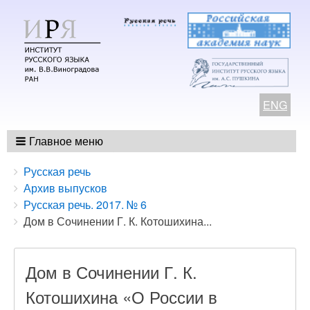
ENG
Главное меню
Breadcrumbs
You
Русская речь
are
Архив выпусков
here:
Русская речь. 2017. № 6
Дом в Сочинении Г. К. Котошихина...
Дом в Сочинении Г. К.
Котошихина «О России в