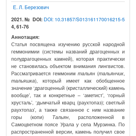
Е. Л. Березович
2021. №
DOI:
DOI: 10.31857/S013161170016215-5
4, 61-76
Аннотация:
Статья посвящена изучению русской народной
геммонимии (системы названий драгоценных и
полудрагоценных камней), которая практически
не становилась объектом внимания лингвистов.
Рассматривается геммоним
тальян
(
тальянчик
,
тальяшка
), который имеет как обобщенное
значение ‘драгоценный (кристаллический) камень
вообще’, так и конкретные – ‘аметист’, ‘горный
хрусталь’, ‘дымчатый кварц (раухтопаз); светлый
раухтопаз’, а также связанное с ним название
горы (копи)
Тальян
, расположенной в
Самоцветном поясе Урала у села Мурзинка. По
распространенной версии, камень получил свое