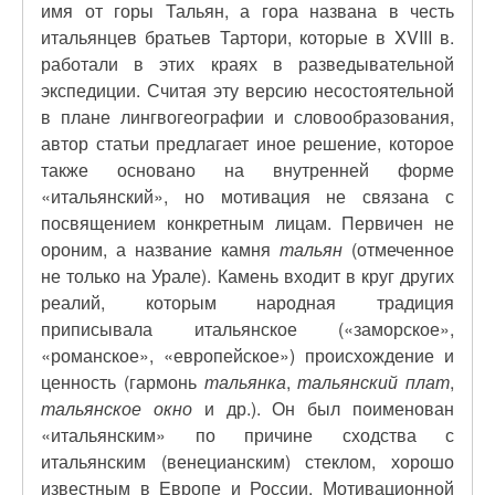
имя от горы Тальян, а гора названа в честь
итальянцев братьев Тартори, которые в XVIII в.
работали в этих краях в разведывательной
экспедиции. Считая эту версию несостоятельной
в плане лингвогеографии и словообразования,
автор статьи предлагает иное решение, которое
также основано на внутренней форме
«итальянский», но мотивация не связана с
посвящением конкретным лицам. Первичен не
ороним, а название камня
тальян
(отмеченное
не только на Урале). Камень входит в круг других
реалий, которым народная традиция
приписывала итальянское («заморское»,
«романское», «европейское») происхождение и
ценность (гармонь
тальянка
,
тальянский плат
,
тальянское окно
и др.). Он был поименован
«итальянским» по причине сходства с
итальянским (венецианским) стеклом, хорошо
известным в Европе и России. Мотивационной