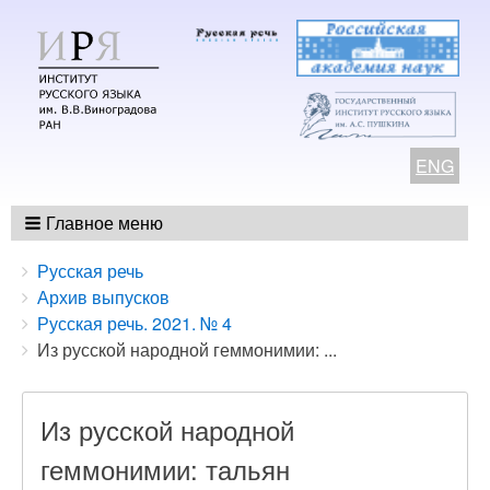
ENG
Главное меню
Breadcrumbs
You
Русская речь
are
Архив выпусков
here:
Русская речь. 2021. № 4
Из русской народной геммонимии: ...
Из русской народной
геммонимии: тальян