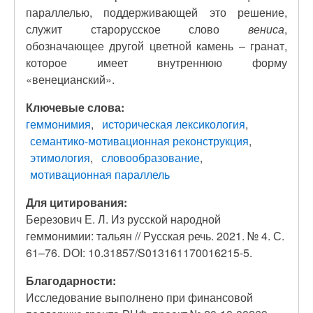
параллелью, поддерживающей это решение,
служит старорусское слово
вениса
,
обозначающее другой цветной камень – гранат,
которое имеет внутреннюю форму
«венецианский».
Ключевые слова:
геммонимия
историческая лексикология
семантико-мотивационная реконструкция
этимология
словообразование
мотивационная параллель
Для цитирования:
Березович Е. Л. Из русской народной
геммонимии: тальян // Русская речь. 2021. № 4. С.
61–76. DOI: 10.31857/S013161170016215-5.
Благодарности:
Исследование выполнено при финансовой