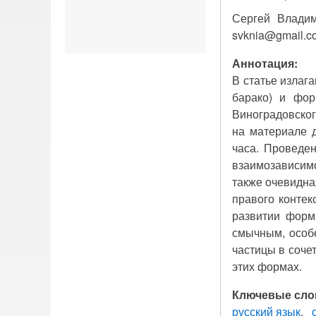
Сергей Владим
svknia@gmail.c
Аннотация:
В статье излага
барако) и фор
Виноградовског
на материале 
часа. Проведе
взаимозависимо
также очевидна
правого контек
развитии форм
смычным, особ
частицы в соче
этих формах.
Ключевые сло
русский язык