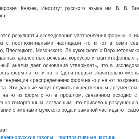
ирович Князев, Институт русского языка им. В. В. Ви
om
ются результаты исследования употребления форм м. р. им. и
м с постпозитивными частицами -то и -от в семи севе
о, Плесецкого, Мезенского, Лешуконского и Верхнетоемск
данных диалектных речевых корпусов и магнитофонных з
нный анализ дает основания утверждать, что в исследов
сть форм на -от и на -о (доля первых значительно умень
я тенденция к распределению форм на -о и на -от по фонет
ста. Эти данные могут служить существенным аргументом 
 на -о из форм с -от в прошлом, связанном исходно с
енно гоморганным, согласным, что привело к разрушению
тании с именами мужского рода и заменой частицы -от само
ва:
севернорусские говоры
постпозитивные частицы