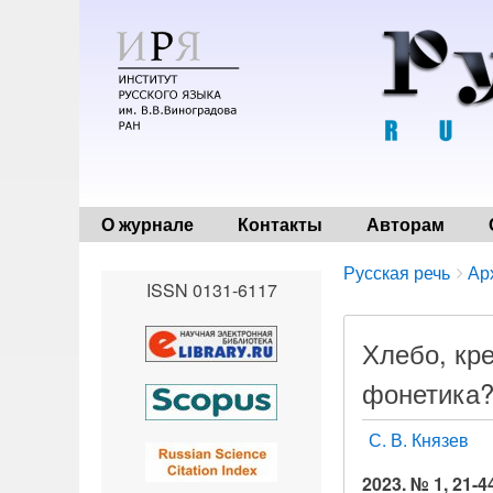
О журнале
Контакты
Авторам
Breadcrumbs
You
Русская речь
Ар
ISSN 0131-6117
are
here:
Хлебо, кре
фонетика
С. В. Князев
2023. № 1, 21-4