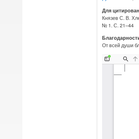
Для цитирован
Князев С. В. Хл
№ 1. С. 21–44
Благодарност
От всей души бл