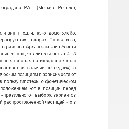
ноградова РАН (Москва, Россия),
 вин. п. ед. ч. на -о (домо, хлебо,
рнорусских говорах Пинежского,
ого районов Архангельской области
аписей общей длительностью 41,3
анных говорах наблюдается явная
шается при наличии последних), а
ическим позициям в зависимости от
в пользу гипотезы о фонетическом
 положением -от в позиции перед
 «правильного» выбора вариантов
й распространенной частицей -то в