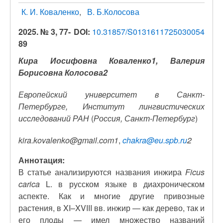
К. И. Коваленко
В. Б.Колосова
2025. № 3, 77-
DOI:
10.31857/S0131611725030054
89
Кира Иосифовна Коваленко1, Валерия
Борисовна Колосова2
Европейский университет в Санкт-
Петербурге, Институт лингвистических
исследований РАН
(
Россия, Санкт-Петербург
)
kira.kovalenko@gmail.com1
,
chakra@eu.spb.ru
2
Аннотация:
В статье анализируются названия инжира
Ficus
carica
L. в русском языке в диахроническом
аспекте. Как и многие другие привозные
растения, в XI–XVIII вв. инжир — как дерево, так и
его плоды — имел множество названий