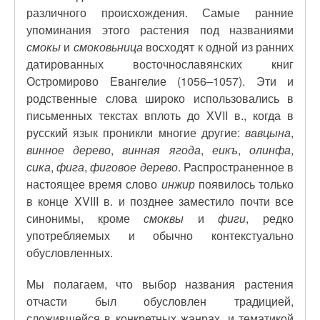
различного происхождения. Самые ранние
упоминания этого растения под названиями
смокы
и
смоковьница
восходят к одной из ранних
датированных восточнославянских книг
Остромирово Евангелие (1056‒1057). Эти и
родственные слова широко использовались в
письменных текстах вплоть до XVII в., когда в
русский язык проникли многие другие:
вавцына
,
винное дерево
,
винная ягода
,
еикъ
,
олинфа
,
сика
,
фига
,
фиговое дерево
. Распространенное в
настоящее время слово
инжир
появилось только
в конце XVIII в. и позднее заместило почти все
синонимы, кроме
смоквы
и
фиги
, редко
употребляемых и обычно контекстуально
обусловленных.
Мы полагаем, что выбор названия растения
отчасти был обусловлен традицией,
сложившейся в конкретных жанрах, и тематикой