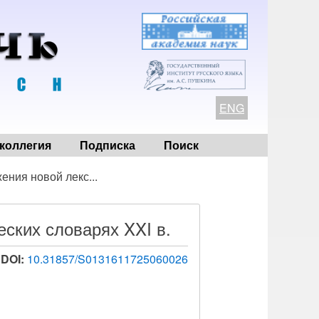
ENG
коллегия
Подписка
Поиск
ения новой лекс...
ских словарях XXI в.
DOI:
10.31857/S0131611725060026