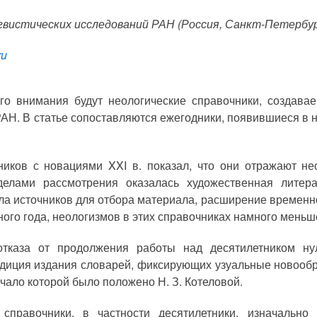
вистических исследований РАН (Россия, Санкт-Петербу
ru
го внимания будут неологические справочники, создавае
АН. В статье сопоставляются ежегодники, появившиеся в н
ников с новациями XXI в. показал, что они отражают не
делами рассмотрения оказалась художественная литера
ла источников для отбора материала, расширение временно
ного года, неологизмов в этих справочниках намного меньше
отказа от продолжения работы над десятилетником ну
диция издания словарей, фиксирующих узуальные новообр
ачало которой было положено Н. З. Котеловой.
 справочники, в частности десятилетники, изначально