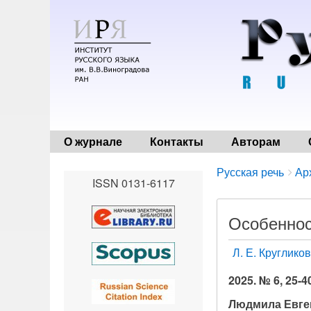
О журнале
Контакты
Авторам
Breadcrumbs
You
Русская речь
Ар
ISSN 0131-6117
are
here:
Особеннос
Л. Е. Круглико
2025. № 6, 25-4
Людмила Евге