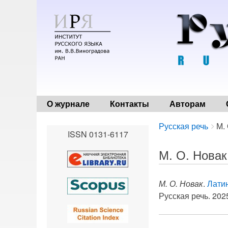
О журнале
Контакты
Авторам
Breadcrumbs
You
Русская речь
М.
ISSN 0131-6117
are
here:
М. О. Новак
М. О. Новак
.
Латин
Русская речь. 2025