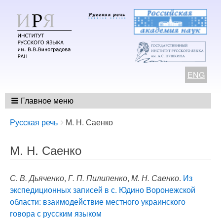
ENG
Главное меню
Breadcrumbs
You
Русская речь
М. Н. Саенко
are
here:
М. Н. Саенко
С. В. Дьяченко
,
Г. П. Пилипенко
,
М. Н. Саенко
.
Из
экспедиционных записей в с. Юдино Воронежской
области: взаимодействие местного украинского
говора с русским языком