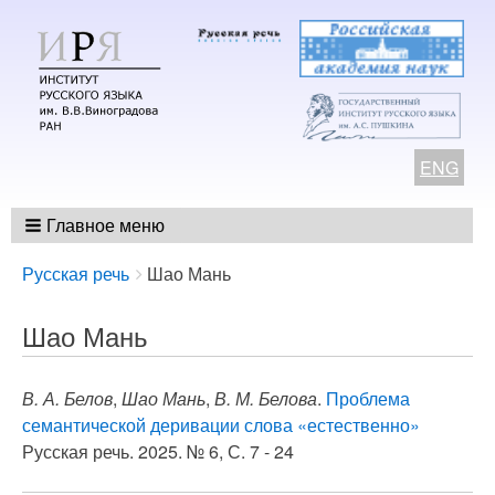
ENG
Главное меню
Breadcrumbs
You
Русская речь
Шао Мань
are
here:
Шао Мань
В. А. Белов
,
Шао Мань
,
В. М. Белова
.
Проблема
семантической деривации слова «естественно»
Русская речь. 2025. № 6, С. 7 - 24