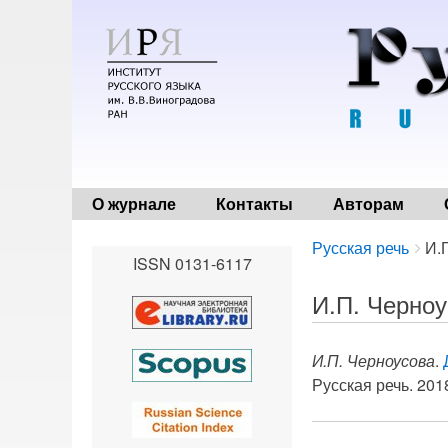
О журнале
Контакты
Авторам
Breadcrumbs
You
Русская речь
И.
ISSN 0131-6117
are
here:
И.П. Черно
И.П. Черноусова
.
Русская речь. 2018