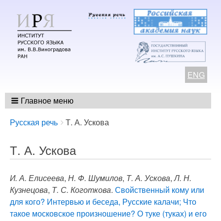
ENG
Главное меню
Breadcrumbs
You
Русская речь
Т. А. Ускова
are
here:
Т. А. Ускова
И. А. Елисеева
,
Н. Ф. Шумилов
,
Т. А. Ускова
,
Л. Н.
Кузнецова
,
Т. С. Коготкова
.
Свойственный кому или
для кого? Интервью и беседа, Русские калачи; Что
такое московское произношение? О туке (туках) и его