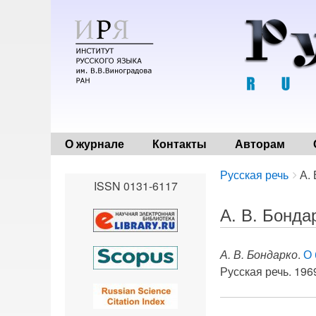
О журнале
Контакты
Авторам
Breadcrumbs
You
Русская речь
А.
ISSN 0131-6117
are
here:
А. В. Бонда
А. В. Бондарко
.
О 
Русская речь. 1969