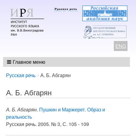
ENG
Главное меню
Breadcrumbs
You
Русская речь
А. Б. Абгарян
are
here:
А. Б. Абгарян
А. Б. Абгарян
.
Пушкин и Маржерет. Образ и
реальность
Русская речь. 2005. № 3, С. 105 - 109