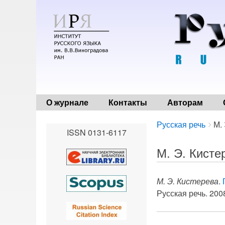
О журнале
Контакты
Авторам
Breadcrumbs
You
Русская речь
М.
ISSN 0131-6117
are
here:
М. Э. Кисте
М. Э. Кистерева
.
Русская речь. 2008