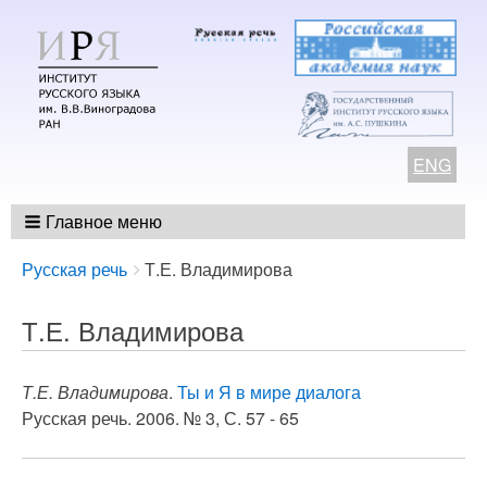
ENG
Главное меню
Breadcrumbs
You
Русская речь
Т.Е. Владимирова
are
here:
Т.Е. Владимирова
Т.Е. Владимирова
.
Ты и Я в мире диалога
Русская речь. 2006. № 3, С. 57 - 65