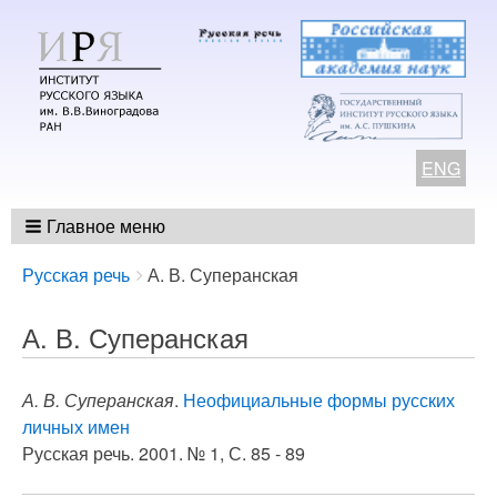
ENG
Главное меню
Breadcrumbs
You
Русская речь
А. В. Суперанская
are
here:
А. В. Суперанская
А. В. Суперанская
.
Неофициальные формы русских
личных имен
Русская речь. 2001. № 1, С. 85 - 89