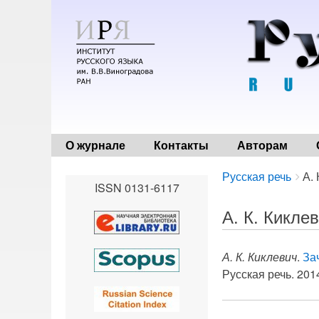
О журнале
Контакты
Авторам
Breadcrumbs
You
Русская речь
А. 
ISSN 0131-6117
are
here:
А. К. Кикле
А. К. Киклевич
.
За
Русская речь. 2014