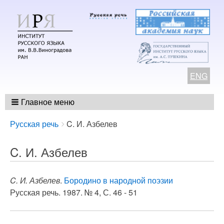
ENG
Главное меню
Breadcrumbs
You
Русская речь
C. И. Азбелев
are
here:
C. И. Азбелев
C. И. Азбелев
.
Бородино в народной поэзии
Русская речь. 1987. № 4, С. 46 - 51