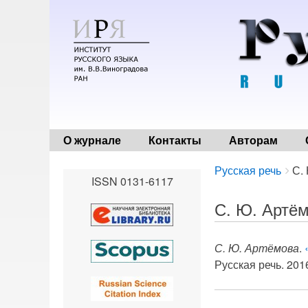
О журнале
Контакты
Авторам
Breadcrumbs
You
Русская речь
С.
ISSN 0131-6117
are
here:
С. Ю. Артё
С. Ю. Артёмова
.
Русская речь. 2016