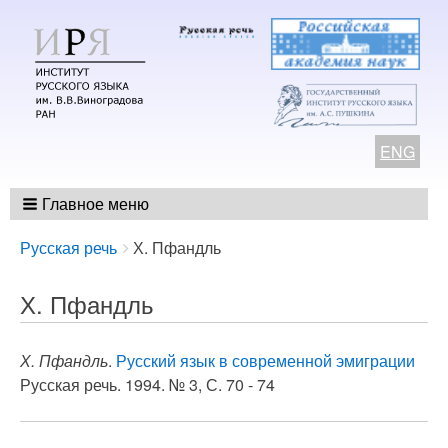
ENG
Главное меню
Breadcrumbs
You
Русская речь
Х. Пфандль
are
here:
Х. Пфандль
Х. Пфандль
.
Русский язык в современной эмиграции
Русская речь. 1994. № 3, С. 70 - 74