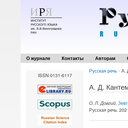
О журнале
Контакты
Авторам
Breadcrumbs
You
Русская речь
А.
ISSN 0131-6117
are
here:
А. Д. Канте
О. Л. Довгий
.
Зевг
Русская речь. 2021