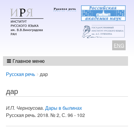
ENG
Главное меню
Breadcrumbs
You
Русская речь
дар
are
here:
дар
И.П. Черноусова
.
Дары в былинах
Русская речь. 2018. № 2, С. 96 - 102