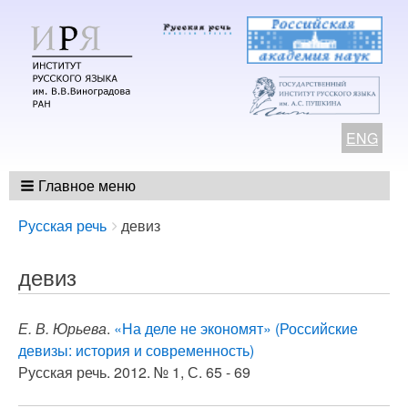
ENG
Главное меню
Breadcrumbs
You
Русская речь
девиз
are
here:
девиз
Е. В. Юрьева
.
«На деле не экономят» (Российские
девизы: история и современность)
Русская речь. 2012. № 1, С. 65 - 69