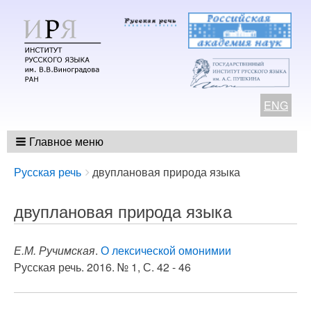
ENG
Главное меню
Breadcrumbs
You
Русская речь
двуплановая природа языка
are
here:
двуплановая природа языка
Е.М. Ручимская
.
О лексической омонимии
Русская речь. 2016. № 1, С. 42 - 46