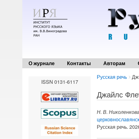
О журнале
Контакты
Авторам
Breadcrumbs
You
Русская речь
Дж
ISSN 0131-6117
are
here:
Джайлс Фле
Н. В. Николенков
церковнославянс
Русская речь. 2026