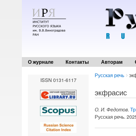
О журнале
Контакты
Авторам
Breadcrumbs
You
Русская речь
эк
ISSN 0131-6117
are
here:
экфрасис
О. И. Федотов
.
Тр
Русская речь. 2025