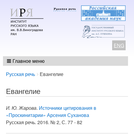
ENG
Главное меню
Breadcrumbs
You
Русская речь
Евангелие
are
here:
Евангелие
И. Ю. Жарова
.
Источники цитирования в
«Проскинитарии» Арсения Суханова
Русская речь. 2016. № 2, С. 77 - 82