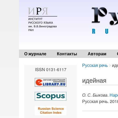
О журнале
Контакты
Авторам
Breadcrumbs
You
Русская речь
ид
ISSN 0131-6117
are
here:
идейная
О. С. Быкова
.
Нар
Русская речь. 2018