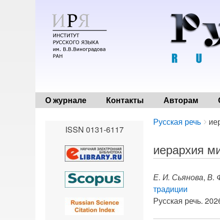
О журнале
Контакты
Авторам
Breadcrumbs
You
Русская речь
ие
ISSN 0131-6117
are
here:
иерархия м
Е. И. Сьянова
,
В. 
традиции
Русская речь. 2026