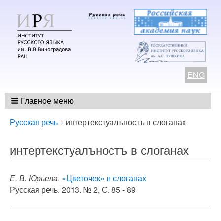
ENG
Главное меню
Breadcrumbs
You
Русская речь
интертекстуалъностъ в слоганах
are
here:
интертекстуалъностъ в слоганах
Е. В. Юрьева
.
«Цветочек» в слоганах
Русская речь. 2013. № 2, С. 85 - 89