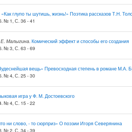
.
«Как глупо ты шутишь, жизнь!» Поэтика рассказов Т.Н. Тол
. № 1, С. 36 - 41
 Е. Малыгина
.
Комический эффект и способы его создания
. № 3, С. 63 - 69
Чудеснейшая вещь» Превосходная степень в романе М.А. Б
. № 4, С. 25 - 30
ыковая игра у Ф. М. Достоевского
. № 4, С. 15 - 22
что ни слово, - то сюрприз» О поэзии Игоря Северянина
. № 2, С. 34 - 39