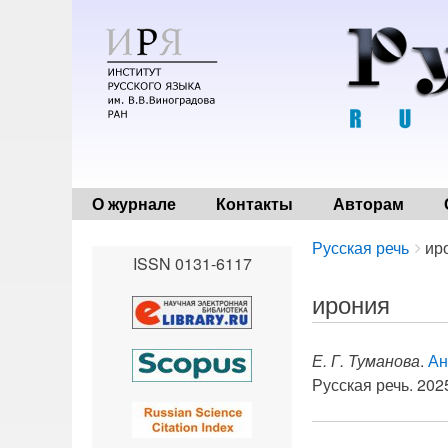
О журнале
Контакты
Авторам
Breadcrumbs
You
Русская речь
ир
ISSN 0131-6117
are
here:
ирония
Е. Г. Туманова
.
Ан
Русская речь. 2025