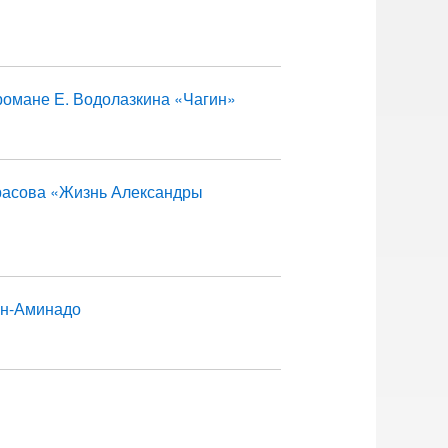
романе Е. Водолазкина «Чагин»
красова «Жизнь Александры
он-Аминадо