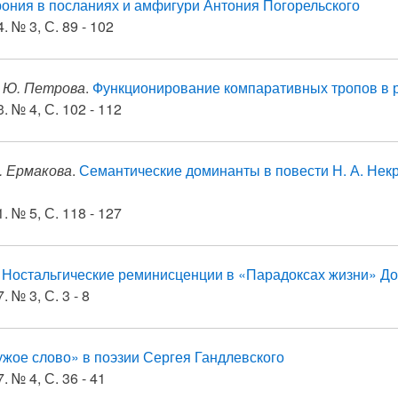
ония в посланиях и амфигури Антония Погорельского
. № 3, С. 89 - 102
. Ю. Петрова
.
Функционирование компаративных тропов в 
. № 4, С. 102 - 112
А. Ермакова
.
Семантические доминанты в повести Н. А. Не
. № 5, С. 118 - 127
.
Ностальгические реминисценции в «Парадоксах жизни» Д
. № 3, С. 3 - 8
жое слово» в поэзии Сергея Гандлевского
. № 4, С. 36 - 41