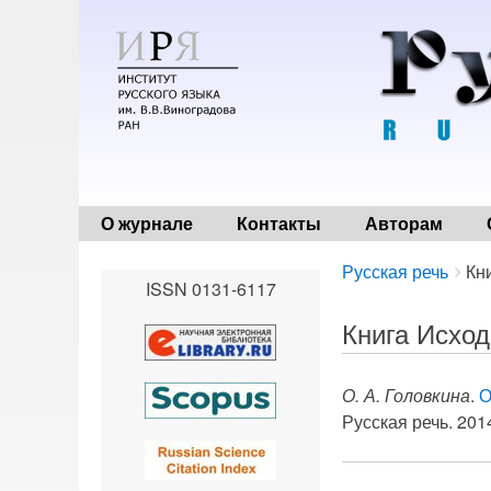
О журнале
Контакты
Авторам
Breadcrumbs
You
Русская речь
Кн
ISSN 0131-6117
are
here:
Книга Исход
О. А. Головкина
.
О
Русская речь. 2014