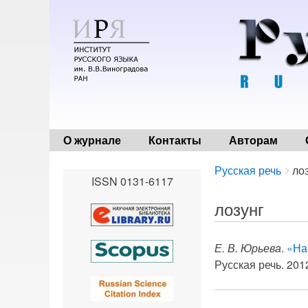
О журнале
Контакты
Авторам
Breadcrumbs
You
Русская речь
ло
ISSN 0131-6117
are
here:
лозунг
Е. В. Юрьева
.
«На
Русская речь. 2012