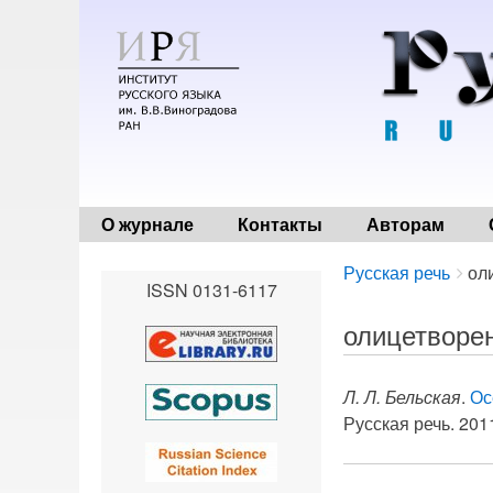
О журнале
Контакты
Авторам
Breadcrumbs
You
Русская речь
ол
ISSN 0131-6117
are
here:
олицетворе
Л. Л. Бельская
.
Ос
Русская речь. 2011