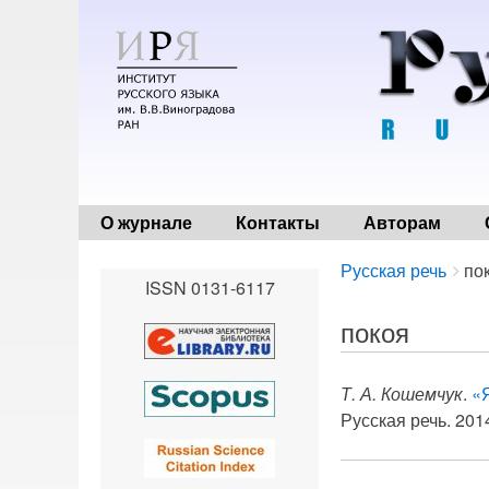
О журнале
Контакты
Авторам
Breadcrumbs
You
Русская речь
по
ISSN 0131-6117
are
here:
покоя
Т. А. Кошемчук
.
«
Русская речь. 2014