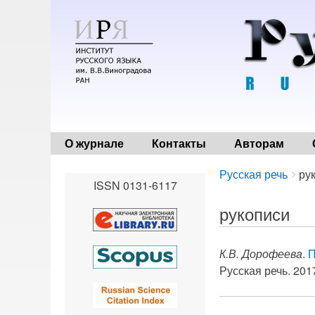
О журнале
Контакты
Авторам
Breadcrumbs
You
Русская речь
ру
ISSN 0131-6117
are
here:
рукописи
К.В. Дорофеева
.
П
Русская речь. 2017