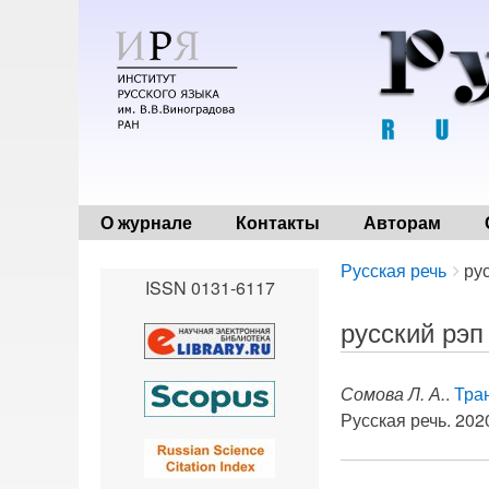
О журнале
Контакты
Авторам
Breadcrumbs
You
Русская речь
ру
ISSN 0131-6117
are
here:
русский рэп
Сомова Л. А.
.
Тра
Русская речь. 2020